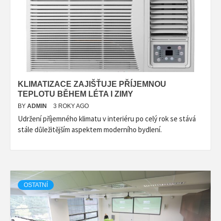
KLIMATIZACE ZAJIŠŤUJE PŘÍJEMNOU
TEPLOTU BĚHEM LÉTA I ZIMY
BY
ADMIN
3 ROKY AGO
Udržení příjemného klimatu v interiéru po celý rok se stává
stále důležitějším aspektem moderního bydlení.
OSTATNÍ