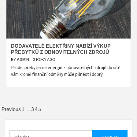
DODAVATELÉ ELEKTŘINY NABÍZÍ VÝKUP
PŘEBYTKŮ Z OBNOVITELNÝCH ZDROJŮ
BY
ADMIN
3 ROKY AGO
Prodej přebytečné energie z obnovitelných zdrojů do sítě
vám kromě finanční odměny může přinést i dobrý
Navigace
…
5
Previous
1
3
4
pro
příspěvky
Vyhledávání