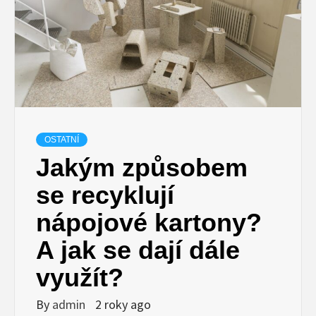
OSTATNÍ
Jakým způsobem
se recyklují
nápojové kartony?
A jak se dají dále
využít?
By
admin
2 roky ago