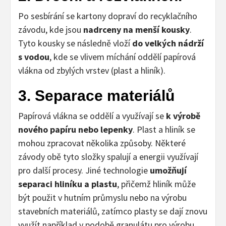
Po sesbírání se kartony dopraví do recyklačního
závodu, kde jsou
nadrceny na menší kousky
.
Tyto kousky se následně vloží
do velkých nádrží
s vodou
, kde se vlivem míchání oddělí papírová
vlákna od zbylých vrstev (plast a hliník).
3. Separace materiálů
Papírová vlákna se oddělí a využívají se
k výrobě
nového papíru nebo lepenky
. Plast a hliník se
mohou zpracovat několika způsoby. Některé
závody obě tyto složky spalují a energii využívají
pro další procesy. Jiné technologie
umožňují
separaci hliníku a plastu
, přičemž hliník může
být použit v hutním průmyslu nebo na výrobu
stavebních materiálů, zatímco plasty se dají znovu
využít například v podobě granulátu pro výrobu