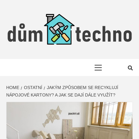
Skip
to
content
DŮM &
TIPY A RADY PRO DŮM A ZAHRADU
Primary
TECHNIKA
Menu
HOME
OSTATNÍ
JAKÝM ZPŮSOBEM SE RECYKLUJÍ
NÁPOJOVÉ KARTONY? A JAK SE DAJÍ DÁLE VYUŽÍT?