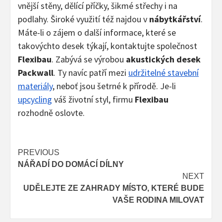
vnější stěny, dělící příčky, šikmé střechy i na
podlahy. Široké využití též najdou v
nábytkářství
.
Máte-li o zájem o další informace, které se
takovýchto desek týkají, kontaktujte společnost
Flexibau
. Zabývá se výrobou
akustických desek
Packwall
. Ty navíc patří mezi
udržitelné stavební
materiály
, neboť jsou šetrné k přírodě. Je-li
upcycling
váš životní styl, firmu
Flexibau
rozhodně oslovte.
Continue
PREVIOUS
NÁŘADÍ DO DOMÁCÍ DÍLNY
Reading
NEXT
UDĚLEJTE ZE ZAHRADY MÍSTO, KTERÉ BUDE
VAŠE RODINA MILOVAT